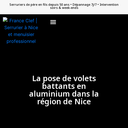
Serruriers de père en fils depuis 50 ans • Dépannage 7j/7 • Intervention
soirs & week-ends
Depannage Serrurerie
Menuiseries PVC / ALU
Reproduction de clefs
La pose de volets
battants en
aluminium dans la
région de Nice