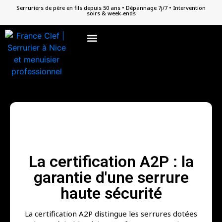
Serruriers de père en fils depuis 50 ans • Dépannage 7j/7 • Intervention
soirs & week-ends
Depannage Serrurerie
Menuiseries PVC / ALU
Reproduction de clefs
La certification A2P : la
garantie d'une serrure
haute sécurité
La certification A2P distingue les serrures dotées